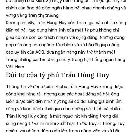
do sự kiện bầu Kiên. Sự nhạy bén trong chiến lược quản lý tài
chính của ông đã giúp ngân hàng hồi phục nhanh chóng và
vững vàng trên thị trường.
Không chỉ vậy, Trần Hùng Huy còn tham gia vào nhiều sáng
kiến xã hội, tạo dựng hình ảnh của một tỷ phú không chỉ
giàu có mà còn có trách nhiệm với cộng đồng. Những đóng
góp của ông cho ngành tài chính và xã hội đã giúp nâng
cao uy tín của ACB, đưa ngân hàng này trở thành một
trong những cái tên đáng chú ý trong hệ thống ngân hàng
Việt Nam.
Đời tư của tỷ phú Trần Hùng Huy
Thông tin về đời tư của tỷ phú Trần Hùng Huy không được
công khai rộng rãi, nhưng qua các hoạt động xã hội, ông
luôn được biết đến như một người có đời sống gia đình ấm
cúng và luôn dành thời gian cho những sở thích cá nhân.
Trần Hùng Huy cũng là một người rất kín tiếng trong đời
sống riêng tư và hiếm khi xuất hiện trước truyền thông. Tuy
nhiên, với những đóng góp lớn trong công việc và xã hội,