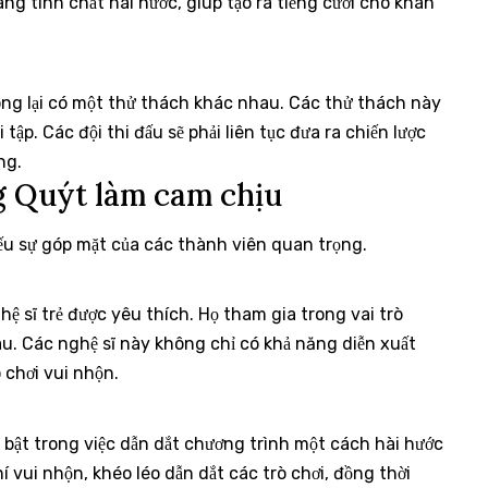
g tính chất hài hước, giúp tạo ra tiếng cười cho khán
òng lại có một thử thách khác nhau. Các thử thách này
ập. Các đội thi đấu sẽ phải liên tục đưa ra chiến lược
ng.
g Quýt làm cam chịu
ếu sự góp mặt của các thành viên quan trọng.
hệ sĩ trẻ được yêu thích. Họ tham gia trong vai trò
hau. Các nghệ sĩ này không chỉ có khả năng diễn xuất
 chơi vui nhộn.
 bật trong việc dẫn dắt chương trình một cách hài hước
vui nhộn, khéo léo dẫn dắt các trò chơi, đồng thời