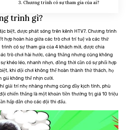
3. Chương trình có sự tham gia của ai?
g trình gì?
 đặc biệt, được phát sóng trên kênh HTV7. Chương trình
t hợp hoàn hảo giữa các trò chơi trí tuệ và các thử
 trình có sự tham gia của 4 khách mời, được chia
 các trò chơi hài hước, căng thẳng nhưng cũng không
sự khéo léo, nhanh nhẹn, đồng thời cần có sự phối hợp
biệt, khi đội chơi không thể hoàn thành thử thách, họ
n giả không thể nhịn cười.
í giải trí nhẹ nhàng nhưng cũng đầy kịch tính, phù
đội chiến thắng là một khoản tiền thưởng trị giá 10 triệu
n hấp dẫn cho các đội thi đấu.