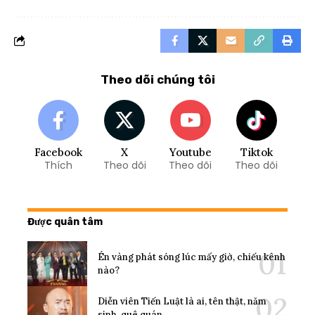
Theo dõi chúng tôi
Facebook
X
Youtube
Tiktok
Thích
Theo dõi
Theo dõi
Theo dõi
Được quân tâm
Én vàng phát sóng lúc mấy giờ, chiếu kênh
nào?
Diễn viên Tiến Luật là ai, tên thật, năm
sinh, quê quán