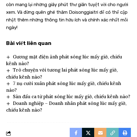
còn mang lại những giây phút thư giãn tuyệt vời cho người
xem. Và đừng quên ghé thăm
Doisonggiaitri
để có thể cập
nhật thêm những thông tin hữu ích và chính xác nhất mỗi
ngày!
Bài viết liên quan
Gương mặt điện ảnh phát sóng lúc mấy giờ, chiếu
kênh nào?
Trò chuyện với tương lai phát sóng lúc mấy giờ,
chiếu kênh nào?
7 nụ cười xuân phát sóng lúc mấy giờ, chiếu kênh
nào?
Sàn đấu ca từ phát sóng lúc mấy giờ, chiếu kênh nào?
Doanh nghiệp – Doanh nhân phát sóng lúc mấy giờ,
chiếu kênh nào?