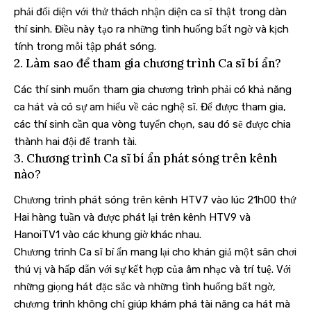
phải đối diện với thử thách nhận diện ca sĩ thật trong dàn
thí sinh. Điều này tạo ra những tình huống bất ngờ và kịch
tính trong mỗi tập phát sóng.
2. Làm sao để tham gia chương trình Ca sĩ bí ẩn?
Các thí sinh muốn tham gia chương trình phải có khả năng
ca hát và có sự am hiểu về các nghệ sĩ. Để được tham gia,
các thí sinh cần qua vòng tuyển chọn, sau đó sẽ được chia
thành hai đội để tranh tài.
3. Chương trình Ca sĩ bí ẩn phát sóng trên kênh
nào?
Chương trình phát sóng trên kênh HTV7 vào lúc 21h00 thứ
Hai hàng tuần và được phát lại trên kênh HTV9 và
HanoiTV1 vào các khung giờ khác nhau.
Chương trình Ca sĩ bí ẩn mang lại cho khán giả một sân chơi
thú vị và hấp dẫn với sự kết hợp của âm nhạc và trí tuệ. Với
những giọng hát đặc sắc và những tình huống bất ngờ,
chương trình không chỉ giúp khám phá tài năng ca hát mà