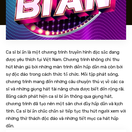
Ca sĩ bí ẩn là một chương trình truyền hình đặc sắc đang
được yêu thích tại Việt Nam. Chương trình không chỉ thu
hút khán giả bởi những màn trình diễn hấp dẫn mà còn bởi
sự độc đáo trong cách thức tổ chức. Mỗi tập phát sóng,
chương trình mang đến những câu chuyện thú vị về các ca
sĩ và những giọng hát tài năng chưa được biết đến rộng rãi.
Bằng cách phát hiện ca sĩ bí ẩn thông qua giọng hát,
chương trình đã tạo nên một sân chơi đầy hấp dẫn và kịch
tính. Ca sĩ bí ẩn chắc chắn sẽ tiếp tục thu hút người xem với
những thử thách độc đáo và những tiết mục ca hát hấp
dẫn.