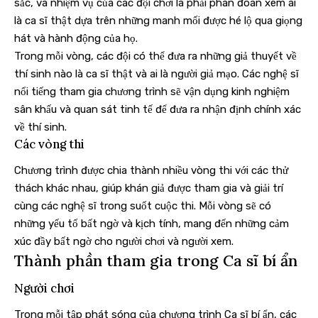
sắc, và nhiệm vụ của các đội chơi là phải phán đoán xem ai
là ca sĩ thật dựa trên những manh mối được hé lộ qua giọng
hát và hành động của họ.
Trong mỗi vòng, các đội có thể đưa ra những giả thuyết về
thí sinh nào là ca sĩ thật và ai là người giả mạo. Các nghệ sĩ
nổi tiếng tham gia chương trình sẽ vận dụng kinh nghiệm
sân khấu và quan sát tinh tế để đưa ra nhận định chính xác
về thí sinh.
Các vòng thi
Chương trình được chia thành nhiều vòng thi với các thử
thách khác nhau, giúp khán giả được tham gia và giải trí
cùng các nghệ sĩ trong suốt cuộc thi. Mỗi vòng sẽ có
những yếu tố bất ngờ và kịch tính, mang đến những cảm
xúc đầy bất ngờ cho người chơi và người xem.
Thành phần tham gia trong Ca sĩ bí ẩn
Người chơi
Trong mỗi tập phát sóng của chương trình Ca sĩ bí ẩn, các