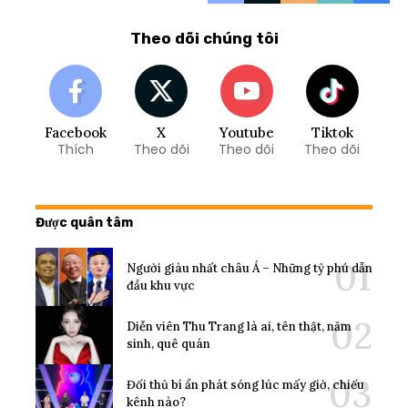
Theo dõi chúng tôi
Facebook
X
Youtube
Tiktok
Thích
Theo dõi
Theo dõi
Theo dõi
Được quân tâm
Người giàu nhất châu Á – Những tỷ phú dẫn
đầu khu vực
Diễn viên Thu Trang là ai, tên thật, năm
sinh, quê quán
Đối thủ bí ẩn phát sóng lúc mấy giờ, chiếu
kênh nào?