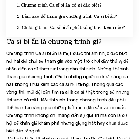
1. Chương trình Ca sĩ bí ẩn có gì đặc biệt?
2. Làm sao để tham gia chương trình Ca sĩ bí ẩn?
3. Chương trình Ca sĩ bí ẩn phát sóng trên kênh nào?
Ca sĩ bí ẩn là chương trình gì?
Chương trình Ca sĩ bí ẩn là một cuộc thi âm nhạc đặc biệt,
nơi hai đội chơi sẽ tham gia vào một trò chơi đầy thú vị để
nhận diện ca sĩ thực sự trong dàn thí sinh. Những thí sinh
tham gia chương trình đều là những người có khả năng ca
hát không thua kém các ca sĩ nổi tiếng. Thông qua các
vòng thi, mỗi đội cần tìm ra ai là ca sĩ thật trong số những
thí sinh có mặt. Mỗi thí sinh trong chương trình đều phải
thể hiện tài năng qua những tiết mục đặc sắc và lôi cuốn.
Chương trình không chỉ mang đến sự giải trí mà còn là cơ
hội để khán giả khám phá những giọng hát hay chưa được
biết đến rộng rãi.
Với hình thức tổ chức và cách thức thi đấu đặc biệt, Ca sĩ bí