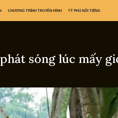
N
CHƯƠNG TRÌNH TRUYỀN HÌNH
TỶ PHÚ NỔI TIẾNG
phát sóng lúc mấy gi