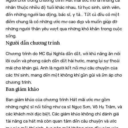
Người chơi trong chương trình Hát mãi ước mơ là những cá
nhân thuộc nhiều độ tuổi khác nhau, từ học sinh, sinh viên,
đến những người lao động, bác sĩ, y tá… Tất cả đều có một
điểm chung là có những ước mơ cao đẹp và muốn giúp đỡ
những người thân yêu vượt qua những khó khăn trong cuộc
sống.
Người dẫn chương trình
Chương trình do MC Đại Nghĩa dẫn dắt, với khả năng ăn nói
lôi cuốn và phong cách dẫn dắt hài hước, mang lại sự thoải
mái cho khán giả. Anh là người kết nối mọi câu chuyện của
các thí sinh, mang đến một không khí gần gũi và ấm áp cho
chương trình.
Ban giám khảo
Ban giám khảo của chương trình Hát mãi ước mơ gồm
những nghệ sĩ nổi tiếng như ca sĩ Ngọc Sơn, Võ Hạ Trâm, và
các khách mời đặc biệt. Các giám khảo không chỉ đánh giá
tài năng ca hát mà còn quan tâm đến câu chuyện và ước