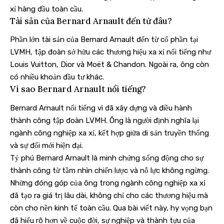
xỉ hàng đầu toàn cầu.
Tài sản của Bernard Arnault đến từ đâu?
Phần lớn tài sản của Bernard Arnault đến từ cổ phần tại
LVMH, tập đoàn sở hữu các thương hiệu xa xỉ nổi tiếng như
Louis Vuitton, Dior và Moët & Chandon. Ngoài ra, ông còn
có nhiều khoản đầu tư khác.
Vì sao Bernard Arnault nổi tiếng?
Bernard Arnault nổi tiếng vì đã xây dựng và điều hành
thành công tập đoàn LVMH. Ông là người định nghĩa lại
ngành công nghiệp xa xỉ, kết hợp giữa di sản truyền thống
và sự đổi mới hiện đại.
Tỷ phú Bernard Arnault là minh chứng sống động cho sự
thành công từ tầm nhìn chiến lược và nỗ lực không ngừng.
Những đóng góp của ông trong ngành công nghiệp xa xỉ
đã tạo ra giá trị lâu dài, không chỉ cho các thương hiệu mà
còn cho nền kinh tế toàn cầu. Qua bài viết này, hy vọng bạn
đã hiểu rõ hơn về cuộc đời, sự nghiệp và thành tựu của